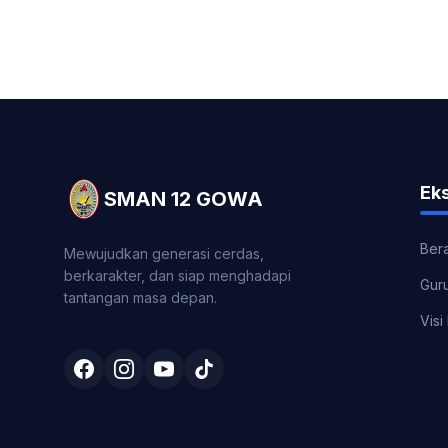
Eks
SMAN 12 GOWA
Ber
Mewujudkan generasi cerdas,
berkarakter, dan siap menghadapi
Gur
tantangan masa depan.
Visi