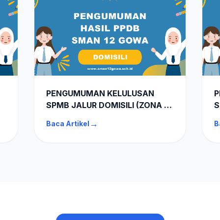
PENGUMUMAN KELULUSAN
P
SPMB JALUR DOMISILI (ZONA 2)
S
SMAN 12 GOWA TA 2026-2027
G
→
Baca Artikel
B
7