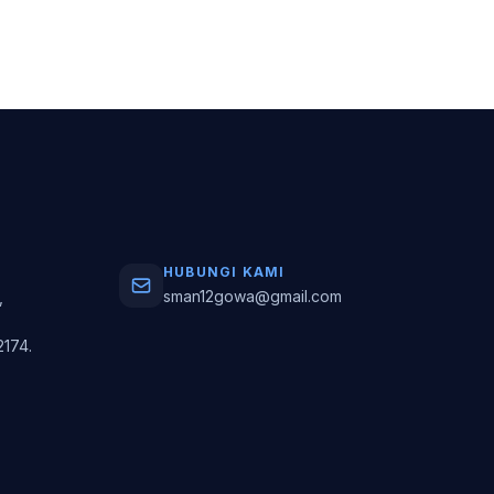
HUBUNGI KAMI
sman12gowa@gmail.com
,
2174.