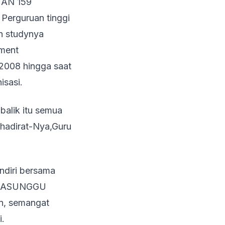
MAN 159
erguruan tinggi
n studynya
ment
2008 hingga saat
isasi.
balik itu semua
ehadirat-Nya,Guru
ndiri bersama
SIMASUNGGU
n, semangat
i.