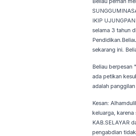
Beliau pernah 
SUNGGUMINASA GO
IKIP UJUNGPANDA
selama 3 tahun
Pendidikan.Belia
sekarang ini. Bel
Beliau berpesan "
ada petikan kesu
adalah panggilan 
Kesan: Alhamduli
keluarga, karen
KAB.SELAYAR dari
pengabdian tidak 