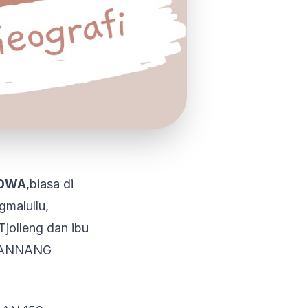
GOWA
,biasa di
gmalullu,
jolleng dan ibu
AJANNANG