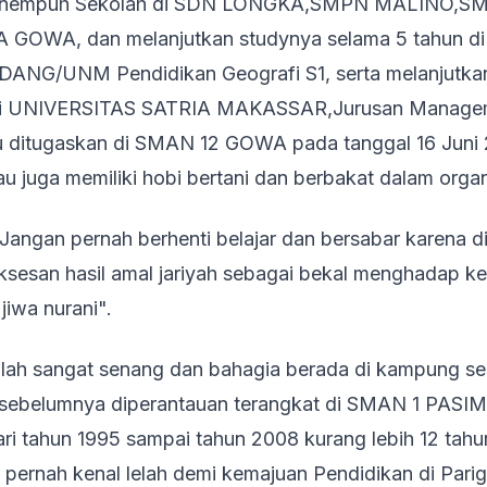
menempuh Sekolah di SDN LONGKA,SMPN MALINO,S
WA, dan melanjutkan studynya selama 5 tahun di P
NG/UNM Pendidikan Geografi S1, serta melanjutka
 di UNIVERSITAS SATRIA MAKASSAR,Jurusan Manage
u ditugaskan di SMAN 12 GOWA pada tanggal 16 Juni 
iau juga memiliki hobi bertani dan berbakat dalam organ
Jangan pernah berhenti belajar dan bersabar karena di
ksesan hasil amal jariyah sebagai bekal menghadap k
jiwa nurani".
llah sangat senang dan bahagia berada di kampung se
a sebelumnya diperantauan terangkat di SMAN 1 PA
 tahun 1995 sampai tahun 2008 kurang lebih 12 tahu
pernah kenal lelah demi kemajuan Pendidikan di Parig