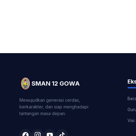
Eks
SMAN 12 GOWA
Ber
Mewujudkan generasi cerdas,
berkarakter, dan siap menghadapi
Gur
tantangan masa depan.
Visi