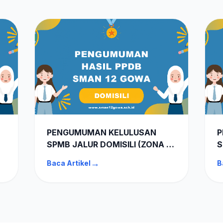
PENGUMUMAN KELULUSAN
P
SPMB JALUR DOMISILI (ZONA 2)
S
SMAN 12 GOWA TA 2026-2027
G
→
Baca Artikel
B
7