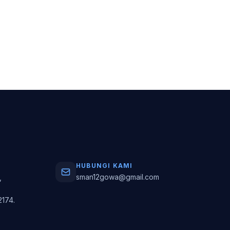
HUBUNGI KAMI
sman12gowa@gmail.com
,
2174.