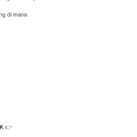
ng di mana
K
👉