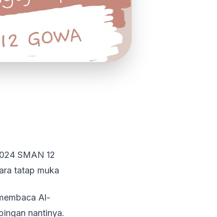
/2024 SMAN 12
cara tatap muka
 membaca Al-
bingan nantinya.