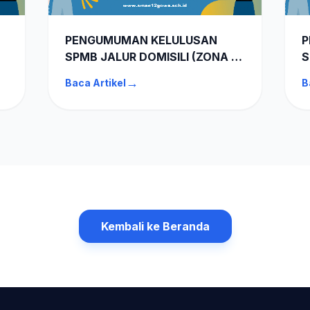
PENGUMUMAN KELULUSAN
P
SPMB JALUR DOMISILI (ZONA 2)
S
SMAN 12 GOWA TA 2026-2027
G
→
Baca Artikel
B
7
Kembali ke Beranda